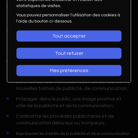
statistiques de visites.
Représenter la publicité et la communication
auprès des autorités, des médias et du public,
Vous pouvez personnaliser l'utilisation des cookies à
chaque fois que cela se révèle nécessaire ;
l'aide du bouton ci-dessous.
Affermir le sentiment de responsabilité
Tout accepter
professionnelle et économique des publicitaires et
des entreprises ou institutions qui recourent à la
communication ;
Tout refuser
Promouvoir la recherche et valoriser les études
intéressant la publicité, la communication et les
Mes préférences
supports d'information en suivant l'évolution ou la
création de tout nouveau moyen ou de toutes
nouvelles formes de publicité, de communication ;
Propager, dans le public, une image positive et
utile de la publicité et de la communication ;
Combattre les procédés publicitaires et de
communication déloyaux ou trompeurs ;
Représenter les intérêts de la publicité et de la communication