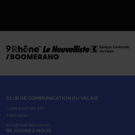
Sandra Leuthold
Secrétaire YouComm Fribourg
YouComm Fribourg
CLUB DE COMMUNICATION DU VALAIS
Case postale 291
1950
Sion
info@clubdecom.ch
REJOIGNEZ-NOUS