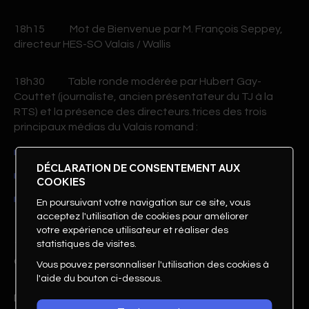
18h15 Mot de Bienvenue par M. François Seppey,
directeur HES-SO Valais / Wallis
18h30 Table ronde modérée par Hubert Gay-
Couttet (journaliste, ancien présentateur du TJ à la
RTS) et la présence des directeurs.trices des trois
principaux médias du Valais romand :
Le Nouvelliste
, par son directeur M. David Genolet ;
DÉCLARATION DE CONSENTEMENT AUX
Rhône FM
, par son directeur M. Sébastien Rey ;
COOKIES
Canal 9
, par sa directrice Mme Marcelline Kuonen.
En poursuivant votre navigation sur ce site, vous
acceptez l'utilisation de cookies pour améliorer
votre expérience utilisateur et réaliser des
statistiques de visites.
19h15 Regards croisés et questions / réponses
avec la salle
Vous pouvez personnaliser l'utilisation des cookies à
l'aide du bouton ci-dessous.
Dès 20h00 Apéritif dînatoire et réseautage