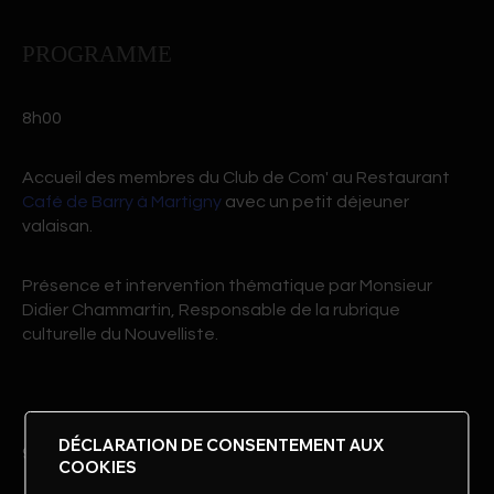
PROGRAMME
8h00
Accueil des membres du Club de Com' au Restaurant
Café de Barry à Martigny
avec un petit déjeuner
valaisan.
Présence et intervention thématique par Monsieur
Didier Chammartin, Responsable de la rubrique
culturelle du Nouvelliste.
DÉCLARATION DE CONSENTEMENT AUX
9h30
COOKIES