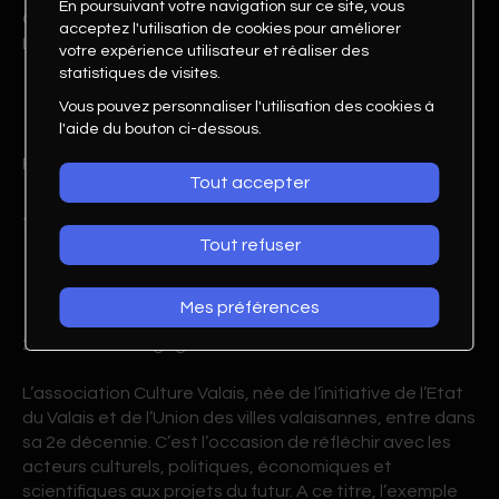
En poursuivant votre navigation sur ce site, vous
Ouverture de la Foire du Valais et accueil à l'Espace
acceptez l'utilisation de cookies pour améliorer
Live
votre expérience utilisateur et réaliser des
statistiques de visites.
Vous pouvez personnaliser l'utilisation des cookies à
l'aide du bouton ci-dessous.
Rendez-vous de la Culture
Tout accepter
7e édition présentée par Culture Valais
Tout refuser
Mes préférences
2020-2030 : s’engager autrement ou comme avant ?
L’association Culture Valais, née de l’initiative de l’Etat
du Valais et de l’Union des villes valaisannes, entre dans
sa 2e décennie. C’est l’occasion de réfléchir avec les
acteurs culturels, politiques, économiques et
scientifiques aux projets du futur. A ce titre, l’exemple