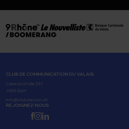
CLUB DE COMMUNICATION DU VALAIS
Case postale 291
1950
Sion
info@clubdecom.ch
REJOIGNEZ-NOUS