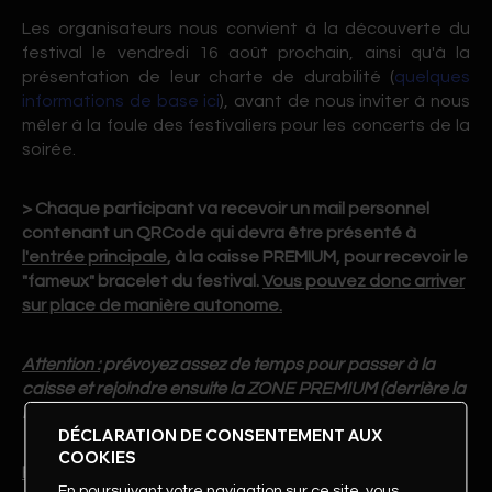
Les organisateurs nous convient à la découverte du
festival le vendredi 16 août prochain, ainsi qu'à la
présentation de leur charte de durabilité (
quelques
informations de base ici
), avant de nous inviter à nous
mêler à la foule des festivaliers pour les concerts de la
soirée.
> Chaque participant va recevoir un mail personnel
contenant un QRCode qui devra être présenté à
l'entrée principale
, à la caisse PREMIUM, pour recevoir le
"fameux" bracelet du festival.
Vous pouvez donc arriver
sur place de manière autonome.
Attention :
prévoyez assez de temps pour passer à la
caisse et rejoindre ensuite la ZONE PREMIUM (derrière la
Red Stage, scène principale) pour notre rendez-vous.
DÉCLARATION DE CONSENTEMENT AUX
COOKIES
PROGRAMME prévu avec les membres du CLUB :
En poursuivant votre navigation sur ce site, vous