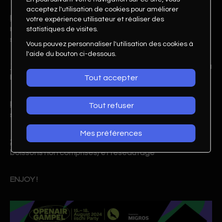
acceptez l'utilisation de cookies pour améliorer
Dès 17h30
, toute les participants sont invités à se
votre expérience utilisateur et réaliser des
réunir devant la ZONE PREMIUM (derrière la grande
statistiques de visites.
scène, RED STAGE)
Vous pouvez personnaliser l'utilisation des cookies à
l'aide du bouton ci-dessous.
18h00
, mot de bienvenue par l'équipe d'organisation du
Festival et verrée de bienvenue.
Tout accepter
Dès 18h45
, début des concerts (Tom Walker sur la Red
Tout refuser
scène à 18h45)
Mes préférences
20h00
, apéritif dînatoire dans la zone PREMIUM (NB:
boissons non comprises) et réseautage
ENJOY !