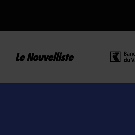
Grégoire
Annelys
Favre
Gaspoz
Product
Cheffe de
Manager
projet
marketing et
OIKEN
expérience
client
OIKEN
3089
793559240
net
E-mail