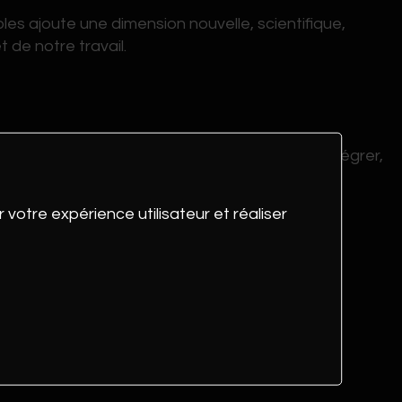
es ajoute une dimension nouvelle, scientifique,
 de notre travail.
 de nous investir sans relâche pour créer, intégrer,
 et durables. Connecter, adapter, maîtriser des
ntelligents.
 votre expérience utilisateur et réaliser