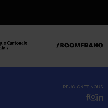
e
Sylvia
Marra
Resp.
Transformation
& Innovation
OIKEN
E-mail
REJOIGNEZ-NOUS