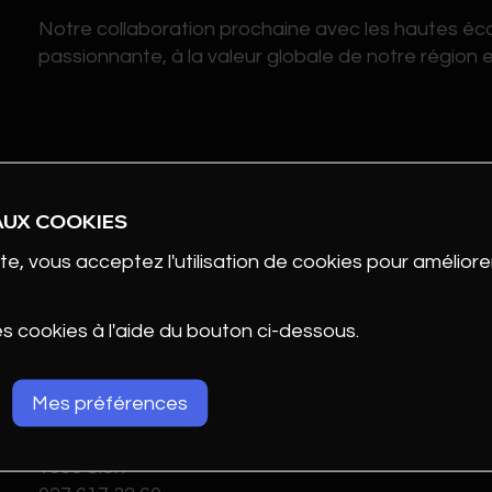
Notre collaboration prochaine avec les hautes écol
passionnante, à la valeur globale de notre région et
Pour toutes ces raisons, nous prenons l’engagement
gérer des solutions énergétiques fiables, globales
AUX COOKIES
environnements technologiques utiles, humains et i
te, vous acceptez l'utilisation de cookies pour améliorer
CONTACT
es cookies à l'aide du bouton ci-dessous.
Mes préférences
OIKEN SA
Rue de l'Industrie 43
1950 Sion