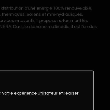
a distribution d'une énergie 100% renouvelable,
 thermiques, éoliens et mini-hydrauliques,
ervices innovants. Il propose notamment les
ERA. Dans le domaine multimédia, il est l’un des
 votre expérience utilisateur et réaliser