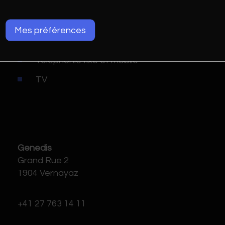
Réseaux d’eau
Réseaux de télécommunications
Mes préférences
Internet
Téléphonie fixe et mobile
TV
Genedis
Grand Rue 2
1904 Vernayaz
+41 27 763 14 11