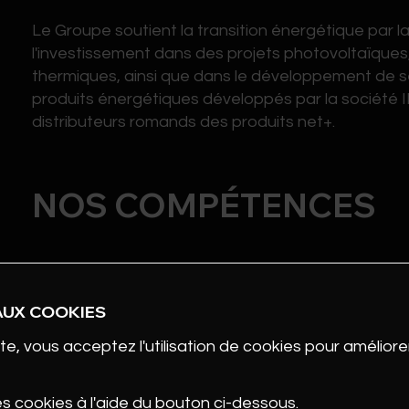
Le Groupe soutient la transition énergétique par l
l'investissement dans des projets photovoltaïques,
thermiques, ainsi que dans le développement de s
produits énergétiques développés par la société IN
distributeurs romands des produits net+.
NOS COMPÉTENCES
Réseaux électriques
Installations photovoltaïques
AUX COOKIES
Solutions thermiques et réseaux de chaleur
te, vous acceptez l'utilisation de cookies pour améliorer
Mobilité électrique
es cookies à l'aide du bouton ci-dessous.