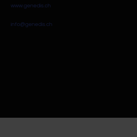
www.genedis.ch
info@genedis.ch
Angélique
Joël
Guyat
Vocat
Responsable
Responsable
actions
marketing et