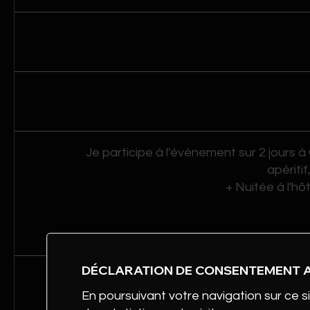
Je participe à l'événement sur 2 jours
apéritif
+ Nuitée à l'hô
DÉCLARATION DE CONSENTEMENT 
Pour ma nuitée, je s
En poursuivant votre navigation sur ce si