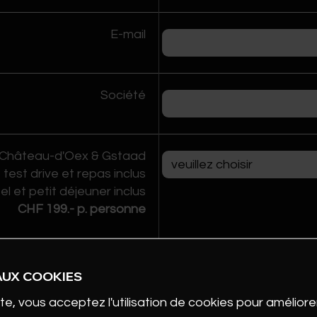
E-mail
Société
 à Château-d'Oex & Gstaad
, test drive et repas inclus
tel et petit déjeuner inclus
CHF 199.- p. personne
AUX COOKIES
ouhaiterais de préférence
une nuitée en chambre...
te, vous acceptez l'utilisation de cookies pour améliorer