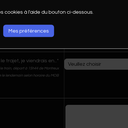
es cookies à l'aide du bouton ci-dessous.
nne occupant la chambre
le, si vous le savez déjà)
Mes préférences
le trajet, je viendrais en...*
 le train, départ à 15h44 de Montreux
re le lendemain selon horaire du MOB