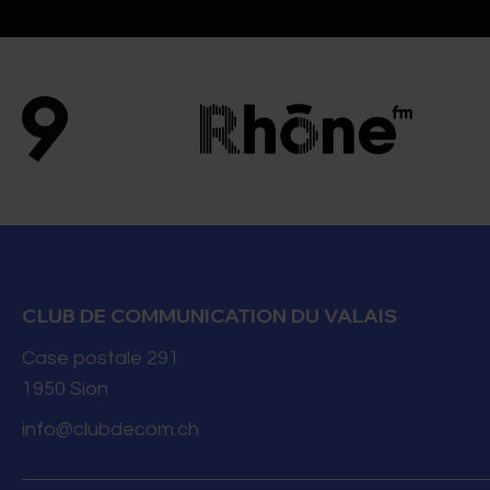
CLUB DE COMMUNICATION DU VALAIS
Case postale 291
1950
Sion
info@clubdecom.ch