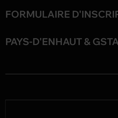
CLUB DE COM AWARDS
FORMULAIRE D'INSCRI
PHOTOS
PAYS-D'ENHAUT & GST
FORMATION & DOCUM
CONTACT