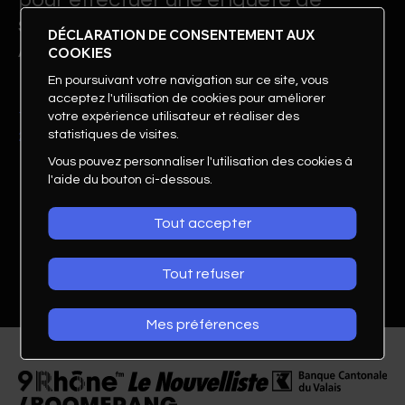
satisfaction lors de la dernière
DÉCLARATION DE CONSENTEMENT AUX
Assemblée Générale.
COOKIES
En poursuivant votre navigation sur ce site, vous
acceptez l'utilisation de cookies pour améliorer
votre expérience utilisateur et réaliser des
Télécharger le rapport de l'enquête réalisée le 16 juin
statistiques de visites.
2015
Vous pouvez personnaliser l'utilisation des cookies à
l'aide du bouton ci-dessous.
Tout accepter
Tout refuser
Mes préférences