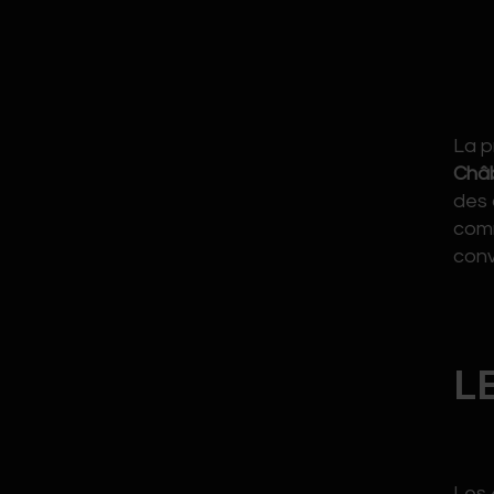
La p
Châ
des 
comm
conv
L
Les 