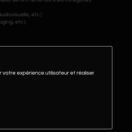
iovisuelle, etc.)
ging, etc.)
 votre expérience utilisateur et réaliser
ttendre via la plateforme