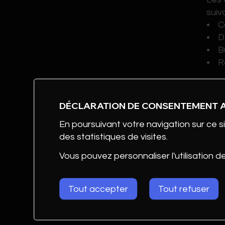
suiv
• Ca
• De
• B
• R
DÉCLARATION DE CONSENTEMENT 
En poursuivant votre navigation sur ce si
P
des statistiques de visites.
Vous pouvez personnaliser l'utilisation d
Afin
www
Tout accepter
Tout refuser