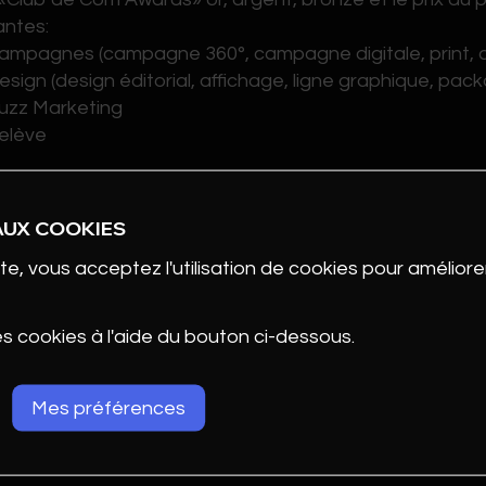
antes:
mpagnes (campagne 360°, campagne digitale, print, aud
sign (design éditorial, affichage, ligne graphique, packa
uzz Marketing
elève
AUX COOKIES
te, vous acceptez l'utilisation de cookies pour améliorer
OUR PARTICIPER
es cookies à l'aide du bouton ci-dessous.
 de ne rien manquer de la soirée, inscrivez-vous sans a
.clubdecomawards.ch
.
Mes préférences