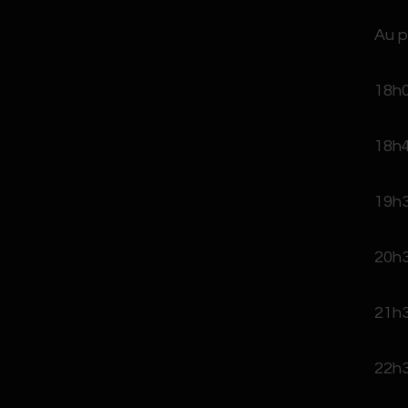
Au p
18h0
18h4
19h3
20h3
21h3
22h3