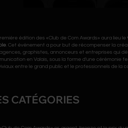
remière édition des «Club de Com Awards» aura lieu le
ble
. Cet événement a pour but de récompenser la créativi
agences, graphistes, annonceurs et entreprises qui
unication en Valais, sous la forme d'une cérémonie fe
iviaux entre le grand public et le professionnels de la
ES CATÉGORIES
«Club de Com Awards» or, argent, bronze et le prix du p