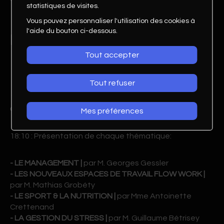
statistiques de visites.
Vous pouvez personnaliser l'utilisation des cookies à
l'aide du bouton ci-dessous.
PROGRAMME
Tout accepter
17:45 : Accueil
Tout refuser
18:00 : Mot du président & Accueil de Beat Eggel de la
Clinique romande de réadaptation
Mes préférences
18:10 : Présentation de chaque thématique:
- LE MANAGEMENT |
par M. Georges Gessler
- LES NOUVEAUX ESPACES DE TRAVAIL FLOW WORK |
par M. Mathias Grobéty
- LE SPORT & LA NUTRITION |
par Mme Antoinette
Crettenand
- LA GESTION DU STRESS |
par M. Guillaume Bétrisey