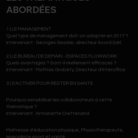
ABORDÉES
1 | LE MANAGEMENT
Quel type de management doit-on adopter en 2017 ?
Intervenant : Georges Gessler, directeur Acord Sàrl
2 | LE BUREAU DE DEMAIN - ESPACES FLOWWORK
Quels avantages ? Sont-il réellement efficaces ?
Intervenant : Mathias Grobéty, Directeur d'Interoffice
3 | S'ACTIVER POUR RESTER EN SANTE
Pourquoi sensibiliser les collaborateurs à cette
thématique ?
Intervenant : Antoinette Crettenand
Maîtresse d'éducation physique, Physiothérapeute,
spécialiste sport et santé