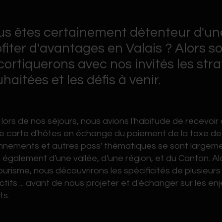
us êtes certainement détenteur d'une
fiter d'avantages en Valais ? Alors 
ortiquerons avec nos invités les strat
haitées et les défis à venir.
ENTATION
, lors de nos séjours, nous avions l'habitude de recev
e carte d'hôtes en échange du paiement de la taxe de s
nements et autres pass' thématiques se sont largement 
 également d'une vallée, d'une région, et du Canton. Alo
ourisme, nous découvrirons les spécificités de plusieurs 
ctifs ... avant de nous projeter et d'échanger sur les en
nts.