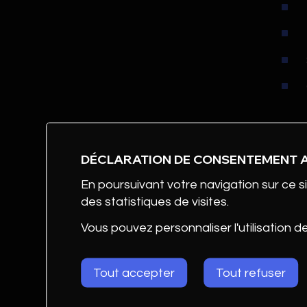
Avec
DÉCLARATION DE CONSENTEMENT 
Flei
En poursuivant votre navigation sur ce si
des statistiques de visites.
Vous pouvez personnaliser l'utilisation d
19:
Apér
Tout accepter
Tout refuser