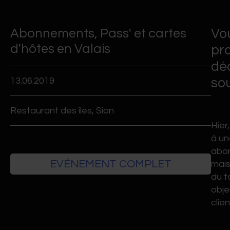
Evénements passés
Abonnements, Pass' et cartes
Vo
CLUB DE COM AWARDS
d'hôtes en Valais
pro
déc
13.06.2019
sou
PHOTOS
Restaurant des îles, Sion
FORMATION & DOCUM
Hier
à un
abon
CONTACT
EVÉNEMENT COMPLET
mais
du t
obje
clie