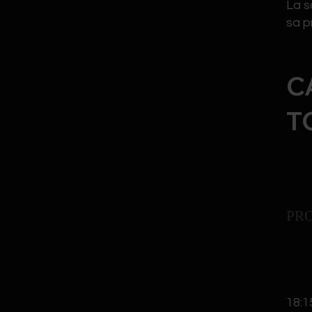
La s
sa p
C
T
PR
18:1