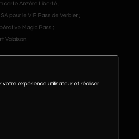
a carte Anzère Liberté ;
SA pour le VIP Pass de Verbier ;
opérative Magic Pass ;
rt Valaisan.
ian Constantin, directeur et Mathias
 votre expérience utilisateur et réaliser