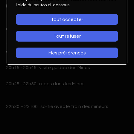
l'aide du bouton ci-dessous.
Mines et traversée jusqu’à les Fleur des Alpes
Tout accepter
19h00 - 19h15 : petit apéro offert par les Mines de sel
de Bex
Tout refuser
19h15 - 20h15 : 49ème Assemblée Générale du Club de
com Valais
Mes préférences
20h15 - 20h45 : visite guidée des Mines
20h45 - 22h30 : repas dans les Mines
22h30 – 23h00 : sortie avec le train des mineurs