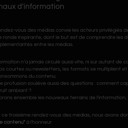
naux d'information
endez-vous des médias convie les acteurs privilégiés 
e ronde inspirante, dont le but est de comprendre les dé
lémentarités entre les médias.
formation n’a jamais circulé aussi vite, ni sur autant de
ENTATION
os courtes ou newsletters, les formats se multiplient e
consommons du contenu.
e profusion soulève aussi des questions : comment capter 
ruit ambiant ?
orons ensemble les nouveaux terrains de l’information, 
 ce troisième rendez-vous des médias, nous avons d
le contenu"
à l'honneur.