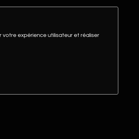
te
m
liste pour le format de débat constructif
 votre expérience utilisateur et réaliser