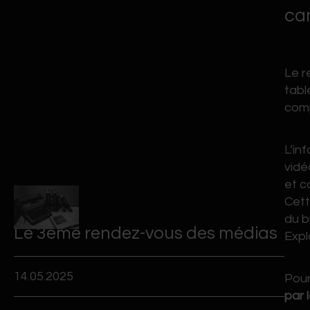
ca
Evénements passés
CLUB DE COM AWARDS
Le r
tabl
comp
PHOTOS
L’in
FORMATION & DOCUM
vidé
et 
Cett
CONTACT
du b
Le 3ème rendez-vous des médias
Expl
14.05.2025
Pour
par 