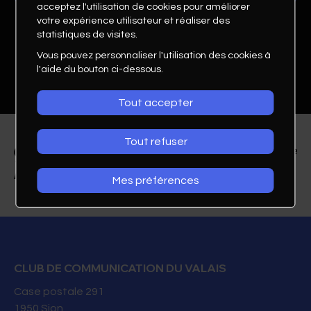
acceptez l'utilisation de cookies pour améliorer
votre expérience utilisateur et réaliser des
statistiques de visites.
Vous pouvez personnaliser l'utilisation des cookies à
l'aide du bouton ci-dessous.
Tout accepter
Tout refuser
Mes préférences
Valérie Brinon
RH Manager
Eversys SA
CLUB DE COMMUNICATION DU VALAIS
Case postale 291
027305 21 21
1950
Sion