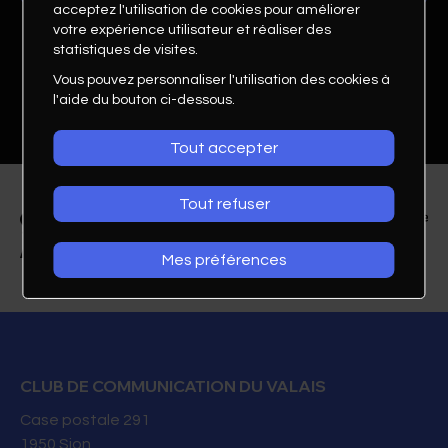
acceptez l'utilisation de cookies pour améliorer
votre expérience utilisateur et réaliser des
statistiques de visites.
Vous pouvez personnaliser l'utilisation des cookies à
l'aide du bouton ci-dessous.
Tout accepter
Tout refuser
Mes préférences
Natacha Aymon
Assistante Communication
Fondation Emera
CLUB DE COMMUNICATION DU VALAIS
Case postale 291
0273072486
1950
Sion