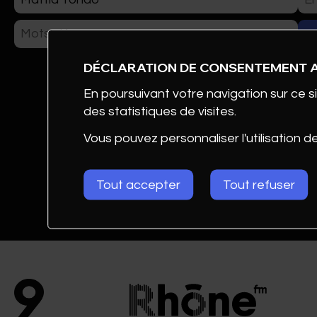
ÉVÉNEMENTS
DÉCLARATION DE CONSENTEMENT 
CLUB DE COM AWARDS
En poursuivant votre navigation sur ce si
des statistiques de visites.
PHOTOS
Vous pouvez personnaliser l'utilisation d
Tout accepter
Tout refuser
Mattia
FORMATION & DOCUM
Tondo
CONTACT
Conseiller en
agencement
Interoffice
Valais -