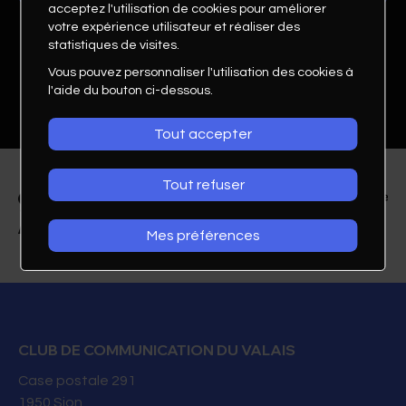
acceptez l'utilisation de cookies pour améliorer
votre expérience utilisateur et réaliser des
statistiques de visites.
Vous pouvez personnaliser l'utilisation des cookies à
l'aide du bouton ci-dessous.
Tout accepter
Tout refuser
Mes préférences
Livia Berno
Secrétaire municipale
CLUB DE COMMUNICATION DU VALAIS
Commune d'Evionnaz
Case postale 291
1950
Sion