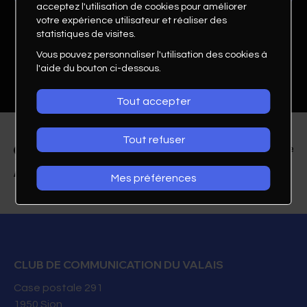
acceptez l'utilisation de cookies pour améliorer
votre expérience utilisateur et réaliser des
statistiques de visites.
Vous pouvez personnaliser l'utilisation des cookies à
l'aide du bouton ci-dessous.
Tout accepter
Tout refuser
Mes préférences
Johanne Mayoraz
Cheffe de projets en marketing digital
Debout sur la table Sàrl
CLUB DE COMMUNICATION DU VALAIS
Case postale 291
1950
Sion