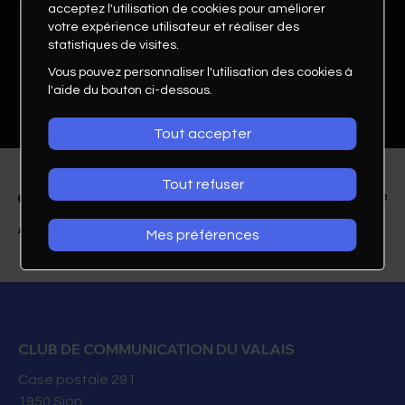
acceptez l'utilisation de cookies pour améliorer
votre expérience utilisateur et réaliser des
statistiques de visites.
Vous pouvez personnaliser l'utilisation des cookies à
l'aide du bouton ci-dessous.
Tout accepter
Tout refuser
Mes préférences
Joanna Meer
Massotherapeute
CLUB DE COMMUNICATION DU VALAIS
Evadiss
Case postale 291
1950
Sion