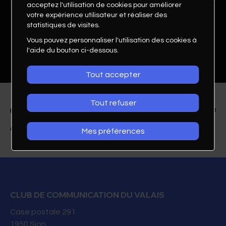
acceptez l'utilisation de cookies pour améliorer
votre expérience utilisateur et réaliser des
statistiques de visites.
Vous pouvez personnaliser l'utilisation des cookies à
l'aide du bouton ci-dessous.
Tout accepter
Tout refuser
Mes préférences
Isabelle-Marie Luyet
Responsable Events & Sponsoring
Groupe Mutuel
CLUB DE COMMUNICATION DU VALAIS
Case postale 291
1950
Sion
079 643 65 62