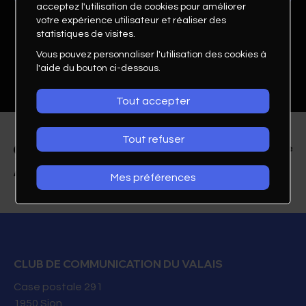
acceptez l'utilisation de cookies pour améliorer
votre expérience utilisateur et réaliser des
statistiques de visites.
Vous pouvez personnaliser l'utilisation des cookies à
l'aide du bouton ci-dessous.
Tout accepter
Tout refuser
Mes préférences
Isabelle Le Coz Herren
Directrice
CLUB DE COMMUNICATION DU VALAIS
Ass. Valorisation du Terroir de Chamoson
Case postale 291
1950
Sion