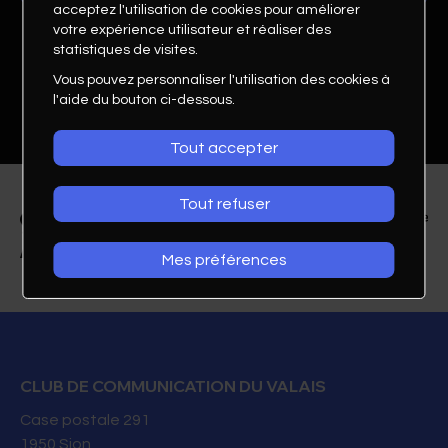
acceptez l'utilisation de cookies pour améliorer
votre expérience utilisateur et réaliser des
statistiques de visites.
Vous pouvez personnaliser l'utilisation des cookies à
l'aide du bouton ci-dessous.
Tout accepter
Tout refuser
Mes préférences
Felicia Ranzoni
déléguée commerciale
CLUB DE COMMUNICATION DU VALAIS
Axius SA
Case postale 291
1950
Sion