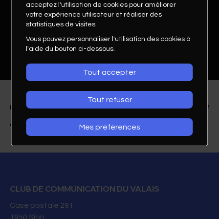
acceptez l'utilisation de cookies pour améliorer
votre expérience utilisateur et réaliser des
statistiques de visites.
Vous pouvez personnaliser l'utilisation des cookies à
l'aide du bouton ci-dessous.
Tout accepter
Tout refuser
Mes préférences
Fabienne Amoos-
Guerne
CLUB DE COMMUNICATION DU VALAIS
Head of Marketing Romandie
Case postale 291
GOLDBACH
1950
Sion