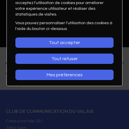
acceptez l'utilisation de cookies pour améliorer
votre expérience utilisateur et réaliser des
statistiques de visites.
Vous pouvez personnaliser l'utilisation des cookies à
l'aide du bouton ci-dessous.
Tout accepter
Tout refuser
Mes préférences
Elise Bétrisey
Sales & Marketing Manager
Moxy Sion
CLUB DE COMMUNICATION DU VALAIS
Case postale 291
+41 79 509 94 76
1950
Sion