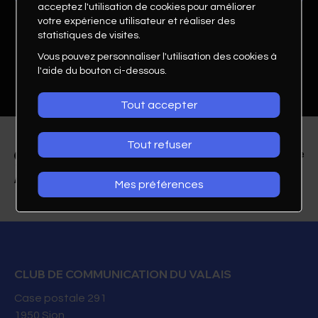
acceptez l'utilisation de cookies pour améliorer
votre expérience utilisateur et réaliser des
statistiques de visites.
Vous pouvez personnaliser l'utilisation des cookies à
l'aide du bouton ci-dessous.
Tout accepter
Tout refuser
Mes préférences
Eléonore Menetrey
Relations publiques
SOLADMIN.CH
CLUB DE COMMUNICATION DU VALAIS
Case postale 291
E-mail
1950
Sion