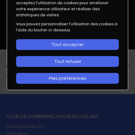
acceptez l'utilisation de cookies pour améliorer
votre expérience utilisateur et réaliser des
statistiques de visites.
Vous pouvez personnaliser l'utilisation des cookies à
l'aide du bouton ci-dessous.
Tout accepter
Tout refuser
Mes préférences
Eddy Pelfini
Graphiste
Pelfini Eddy GRAPHIC DESIGN
CLUB DE COMMUNICATION DU VALAIS
Case postale 291
027 322 28 01
1950
Sion