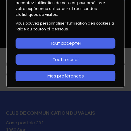
acceptez l'utilisation de cookies pour améliorer
votre expérience utilisateur et réaliser des
statistiques de visites.
Vous pouvez personnaliser l'utilisation des cookies à
l'aide du bouton ci-dessous.
Tout accepter
Tout refuser
Mes préférences
Cynthia Perrenoud
Responsable marketing et communication
CLUB DE COMMUNICATION DU VALAIS
BOAS Swiss Hotels
Case postale 291
1950
Sion