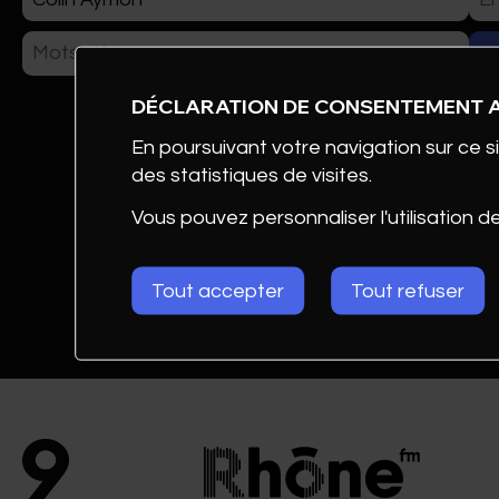
ÉVÉNEMENTS
DÉCLARATION DE CONSENTEMENT 
CLUB DE COM AWARDS
En poursuivant votre navigation sur ce si
des statistiques de visites.
PHOTOS
Vous pouvez personnaliser l'utilisation d
Tout accepter
Tout refuser
Colin
FORMATION & DOCUM
Aymon
CONTACT
Graphiste
Banque
Cantonale
du Valais