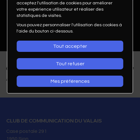
acceptez l'utilisation de cookies pour améliorer
votre expérience utilisateur et réaliser des
statistiques de visites.
Vous pouvez personnaliser l'utilisation des cookies à
l'aide du bouton ci-dessous.
Tout accepter
Tout refuser
Mes préférences
Christophe Bessero
Fondateur et Associé
CX Print SA
CLUB DE COMMUNICATION DU VALAIS
Case postale 291
027 306 46 33
1950
Sion