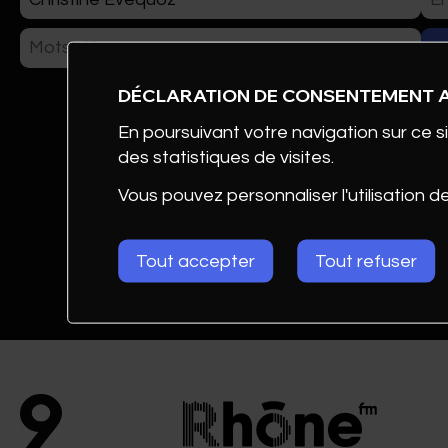
ÉVÉNEMENTS
DÉCLARATION DE CONSENTEMENT 
CLUB DE COM AWARDS
En poursuivant votre navigation sur ce si
des statistiques de visites.
PHOTOS
Vous pouvez personnaliser l'utilisation d
Tout accepter
Tout refuser
Christine
FORMATION & DOCUM
Evéquoz
CONTACT
Coach Dév.
organisationnel
et personnel
Atelier