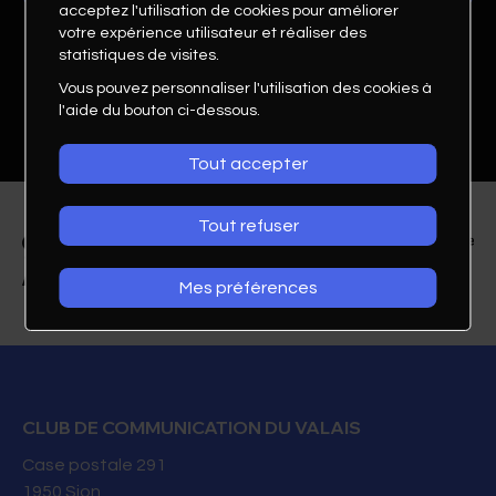
acceptez l'utilisation de cookies pour améliorer
votre expérience utilisateur et réaliser des
statistiques de visites.
Vous pouvez personnaliser l'utilisation des cookies à
l'aide du bouton ci-dessous.
Tout accepter
Tout refuser
Mes préférences
Christelle Darbellay
Marques
CLUB DE COMMUNICATION DU VALAIS
Responsable marché Suisse & spécialistes
Case postale 291
des thématiques
1950
Sion