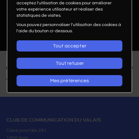
acceptez l'utilisation de cookies pour améliorer
votre expérience utilisateur et réaliser des
statistiques de visites.
Vous pouvez personnaliser l'utilisation des cookies à
l'aide du bouton ci-dessous.
Tout accepter
Tout refuser
Mes préférences
Camille Thieffry
Chargée de marketing
Reitzel Suisse SA
CLUB DE COMMUNICATION DU VALAIS
Case postale 291
E-mail
1950
Sion