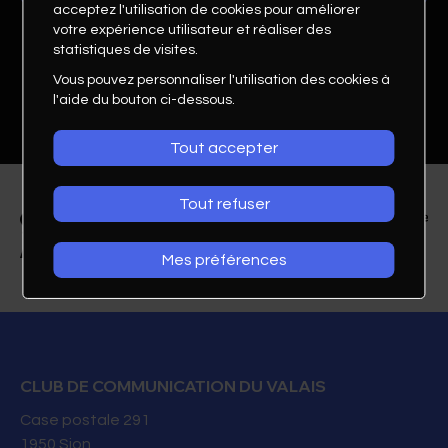
acceptez l'utilisation de cookies pour améliorer
votre expérience utilisateur et réaliser des
statistiques de visites.
Vous pouvez personnaliser l'utilisation des cookies à
l'aide du bouton ci-dessous.
Tout accepter
Tout refuser
Bastien Molk
Mes préférences
Directeur associé
Molk & Jordan
CLUB DE COMMUNICATION DU VALAIS
027 565 93 90
Case postale 291
1950
Sion