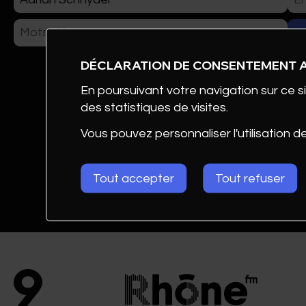
ÉVÉNEMENTS
DÉCLARATION DE CONSENTEMENT 
CLUB DE COM AWARDS
En poursuivant votre navigation sur ce si
des statistiques de visites.
PHOTOS
Vous pouvez personnaliser l'utilisation d
Tout accepter
Tout refuser
Adrian
FORMATION & DOCUM
Schnyder
CONTACT
Regional
Sales
Manager
Livesystems